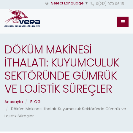
Select Language
▼
0(212) 970 06 15
DÖKÜM MAKINESI
İTHALATI: KUYUMCULUK
SEKTÖRÜNDE GÜMRÜK
VE LOJISTIK SÜREÇLER
Anasayfa
BLOG
Döküm Makinesi İthalatı: Kuyumculuk Sektöründe Gümrük ve
Lojistik Süreçler